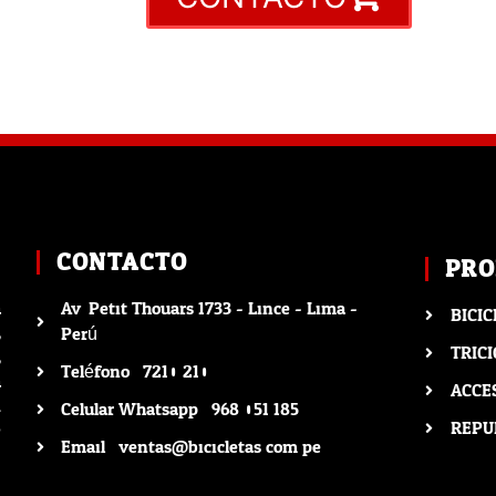
CONTACTO
PRO
a
Av. Petit Thouars 1733 - Lince - Lima -
BICIC
,
Perú
TRICI
,
Teléfono : 7210 210
a
ACCE
n
Celular Whatsapp : 968 051 185
e
REPU
Email : ventas@bicicletas.com.pe